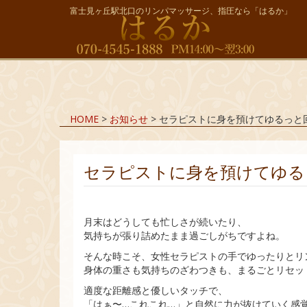
富士見ヶ丘駅北口のリンパマッサージ、指圧なら「はるか」
HOME
>
お知らせ
>
セラピストに身を預けてゆるっと
セラピストに身を預けてゆる
月末はどうしても忙しさが続いたり、
気持ちが張り詰めたまま過ごしがちですよね。
そんな時こそ、女性セラピストの手でゆったりとリ
身体の重さも気持ちのざわつきも、まるごとリセッ
適度な距離感と優しいタッチで、
「はぁ〜…これこれ…」と自然に力が抜けていく感