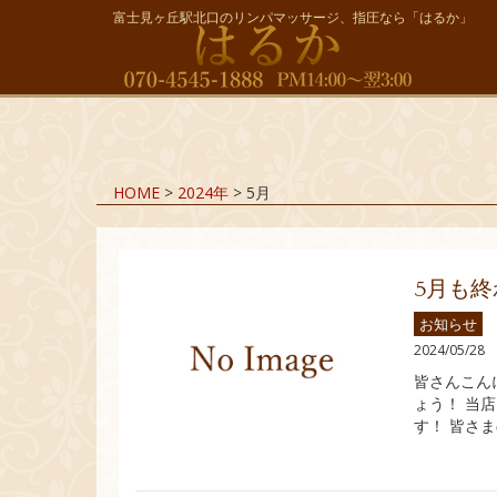
富士見ヶ丘駅北口のリンパマッサージ、指圧なら「はるか」
HOME
>
2024年
>
5月
5月も
お知らせ
2024/05/28
皆さんこん
ょう！ 当
す！ 皆さ